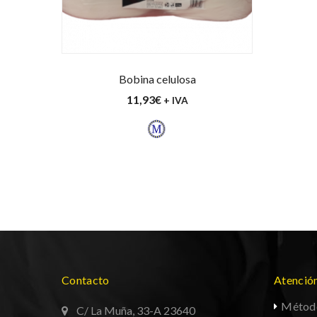
Bobina celulosa
11,93
€
+ IVA
Contacto
Atención
Métod
C/ La Muña, 33-A 23640