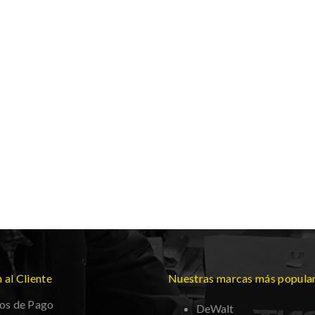
 al Cliente
Nuestras marcas más popula
os de Pago
DeWalt