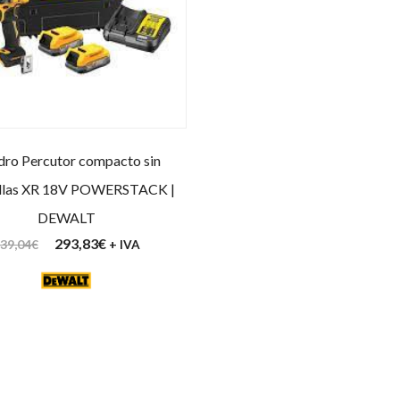
dro Percutor compacto sin
illas XR 18V POWERSTACK |
DEWALT
293,83
€
39,04
€
+ IVA