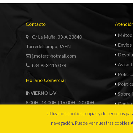
Contacto
Atención
Métod
C/ La Muña, 33-A 23640
Envíos
Torredelcampo, JAÉN
Devolu
j.mofer@hotmail.com
Aviso 
+34 953 415 078
Polític
Horario Comercial
Políti
INVIERNO L-V
Sobre 
8.00H -14.00H | 16.00H - 20.00H
Contac
VERANO L-V
Mi Cue
Utilizamos cookies propias y de terceros para
1
8.00H -14.00H | 16.30H - 20.30H
navegación. Puede ver nuestras cookies