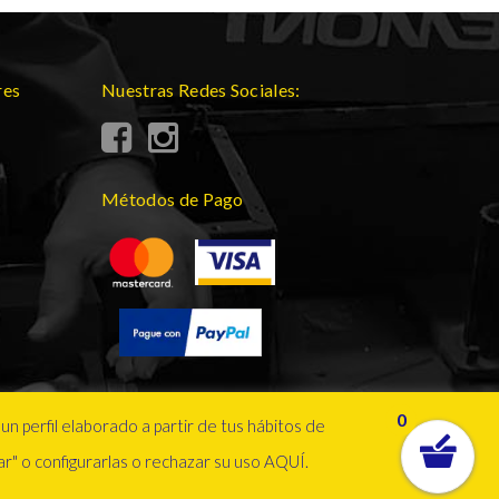
res
Nuestras Redes Sociales:
Métodos de Pago
0
un perfil elaborado a partir de tus hábitos de
r" o configurarlas o rechazar su uso
AQUÍ
.