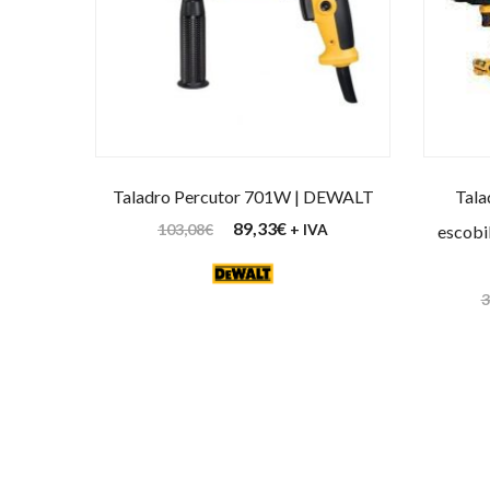
Taladro Percutor 701W | DEWALT
Tala
89,33
€
103,08
€
+ IVA
escob
3