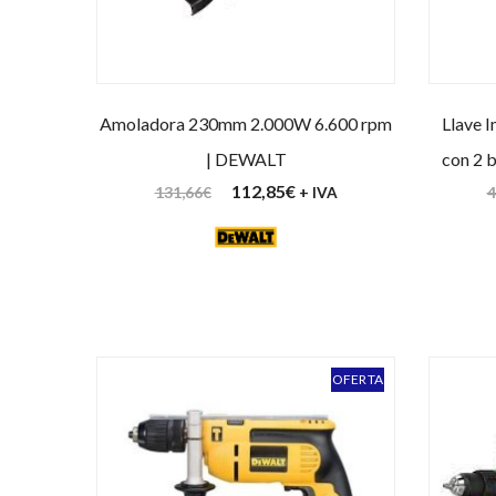
Amoladora 230mm 2.000W 6.600 rpm
Llave 
| DEWALT
con 2 
112,85
€
131,66
€
4
+ IVA
OFERTA