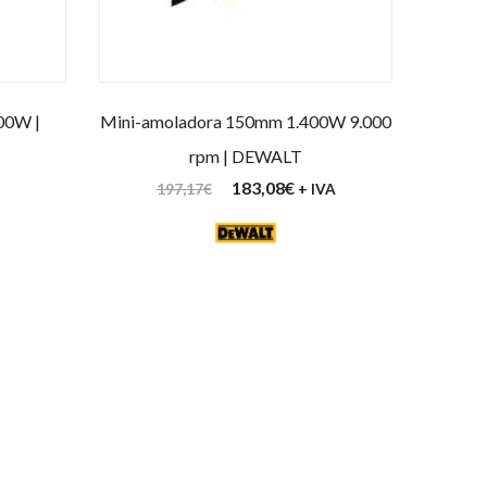
00W |
Mini-amoladora 150mm 1.400W 9.000
rpm | DEWALT
183,08
€
197,17
€
+ IVA