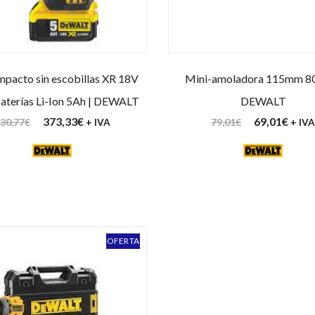
Impacto sin escobillas XR 18V
Mini-amoladora 115mm 8
baterías Li-Ion 5Ah | DEWALT
DEWALT
373,33
€
69,01
€
30,77
€
79,01
€
+ IVA
+ IVA
OFERTA