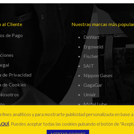
 al Cliente
Nuestras marcas más popula
os de Pago
DeWalt
Ergoweld
ciones
Fischer
Legal
SAIT
a de Privacidad
Nippon Gases
ca de Cookies
GagaGar
Nosotros
Uniair
Metal Lube
to
nta
 fines analíticos y para mostrarte publicidad personalizada en base a 
AQUÍ
. Puedes aceptar todas las cookies pulsando el botón de "Acepta