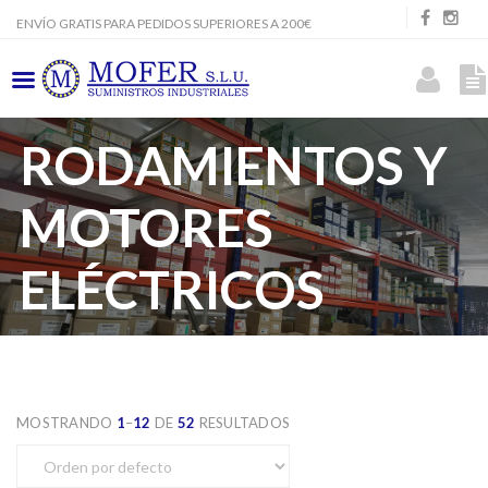
ENVÍO GRATIS PARA PEDIDOS SUPERIORES A 200€
RODAMIENTOS Y
MOTORES
ELÉCTRICOS
MOSTRANDO
1
–
12
DE
52
RESULTADOS