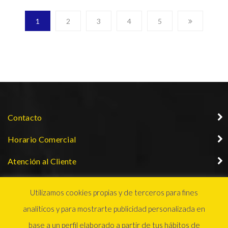
1
2
3
4
5
Contacto
Horario Comercial
Atención al Cliente
Nuestras marcas más populares
Utilizamos cookies propias y de terceros para fines
Nuestras Redes Sociales:
analíticos y para mostrarte publicidad personalizada en
base a un perfil elaborado a partir de tus hábitos de
Métodos de Pago