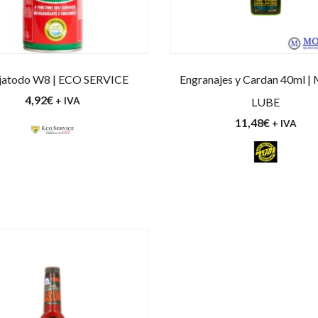
jatodo W8 | ECO SERVICE
Engranajes y Cardan 40ml 
4,92
€
+ IVA
LUBE
11,48
€
+ IVA