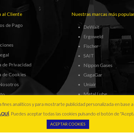
 al Cliente
Nuestras marcas más popula
os de Pago
DeWalt
Ergoweld
ciones
Fischer
Legal
SAIT
a de Privacidad
Nippon Gases
ca de Cookies
GagaGar
Nosotros
Uniair
Metal Lube
to
nta
 fines analíticos y para mostrarte publicidad personalizada en base a 
AQUÍ
. Puedes aceptar todas las cookies pulsando el botón de "Acepta
ACEPTAR COOKIES