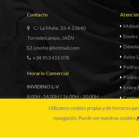
Contacto
Atención
Métod
C/ La Muña, 33-A 23640
Envíos
Torredelcampo, JAÉN
Devolu
j.mofer@hotmail.com
Aviso 
+34 953 415 078
Polític
Horario Comercial
Políti
INVIERNO L-V
Sobre 
8.00H -14.00H | 16.00H - 20.00H
Contac
VERANO L-V
Mi Cue
Utilizamos cookies propias y de terceros para
1
8.00H -14.00H | 16.30H - 20.30H
navegación. Puede ver nuestras cookies
¿Necesitas ayuda?