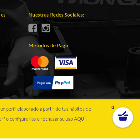
res
Nuestras Redes Sociales:
Métodos de Pago
0
un perfil elaborado a partir de tus hábitos de
r" o configurarlas o rechazar su uso
AQUÍ
.